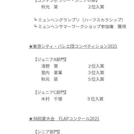
秋元 栞 ２位入賞
┗ ミュンヘングランプリ（ハーフスカラシップ）
┗ ミュンヘンサマーワークショップ参加権 獲得
★東京シティ・バレエ団コンペティション2021
【ジュニアA部門】
浅野 葵 ２位入賞
登内 夏葉 ３位入賞
秋元 栞 ５位入賞
【ジュニアC部門】
木村 千惺 ５位入賞
★36回夏大会 FLAPコンクール2021
【シニア部門】