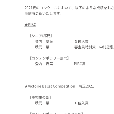
2021夏のコンクールにおいて、以下のような成績をお
※随時更新いたします。
★PIBC
【シニアⅠ部門】
登内 夏葉 ５位入賞
秋元 栞 審査員特別賞 中村恩恵
【コンテンポラリー部門】
登内 夏葉 PIBC賞
★Victoire Ballet Competition 埼玉2021
【高校生の部】
秋元 栞 ６位入賞
【コンテンポラリー・シニアの部】